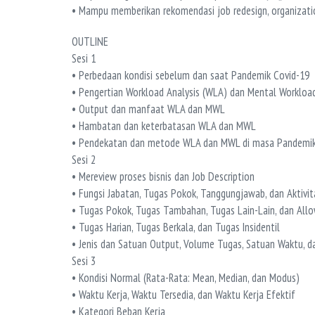
• Mampu memberikan rekomendasi job redesign, organizati
OUTLINE
Sesi 1
• Perbedaan kondisi sebelum dan saat Pandemik Covid-19
• Pengertian Workload Analysis (WLA) dan Mental Workloa
• Output dan manfaat WLA dan MWL
• Hambatan dan keterbatasan WLA dan MWL
• Pendekatan dan metode WLA dan MWL di masa Pandemik
Sesi 2
• Mereview proses bisnis dan Job Description
• Fungsi Jabatan, Tugas Pokok, Tanggungjawab, dan Aktivit
• Tugas Pokok, Tugas Tambahan, Tugas Lain-Lain, dan All
• Tugas Harian, Tugas Berkala, dan Tugas Insidentil
• Jenis dan Satuan Output, Volume Tugas, Satuan Waktu, 
Sesi 3
• Kondisi Normal (Rata-Rata: Mean, Median, dan Modus)
• Waktu Kerja, Waktu Tersedia, dan Waktu Kerja Efektif
• Kategori Beban Kerja