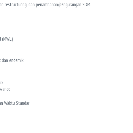
on restructuring, dan penambahan/pengurangan SDM.
d (MWL)
 dan endemik
as
owance
dan Waktu Standar