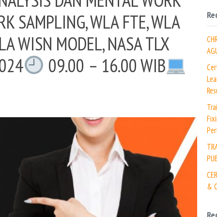
Re
RK SAMPLING, WLA FTE, WLA
LA WISN MODEL, NASA TLX
CH
AG
2024
09.00 – 16.00 WIB
Cer
Lea
Res
Tra
Fix
Per
TR
PUB
CER
& O
Re