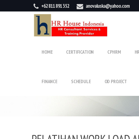
+62 811 891 352
anovaluska@yahoo.com
HOME
CERTIFICATION
CPHRM
H
FINANCE
SCHEDULE
OD PROJECT
PELATIHAN WORK LOAD A