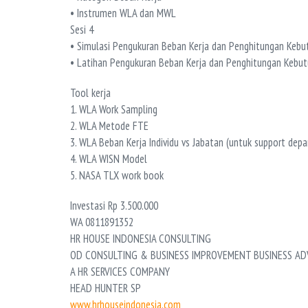
• Instrumen WLA dan MWL
Sesi 4
• Simulasi Pengukuran Beban Kerja dan Penghitungan Keb
• Latihan Pengukuran Beban Kerja dan Penghitungan Kebu
Tool kerja
1. WLA Work Sampling
2. WLA Metode FTE
3. WLA Beban Kerja Individu vs Jabatan (untuk support dep
4. WLA WISN Model
5. NASA TLX work book
Investasi Rp 3.500.000
WA 0811891352
HR HOUSE INDONESIA CONSULTING
OD CONSULTING & BUSINESS IMPROVEMENT BUSINESS AD
A HR SERVICES COMPANY
HEAD HUNTER SP
www.hrhouseindonesia.com