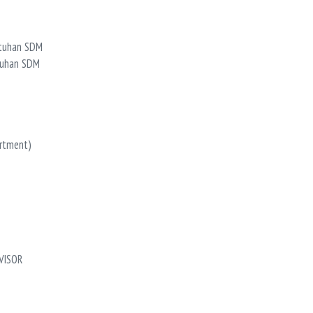
utuhan SDM
tuhan SDM
artment)
VISOR