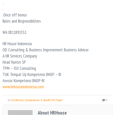
.
.
.Once off bonus
Roles and Responsibilities
WA 0811891352.
HR House Indonesia
OD Consulting & Business Improvement Business Advisor
A HR Services Company
Head Hunter SP
TPM – ISO Consulting
TUK Tempat Uji Kompetensi BNSP – RI
Asesor Kompetensi BNSP-RI
www.hrhouseindonesia.com
in
Certification
,
Compensation & Benefit
,
OD Project
0
About HRHouse