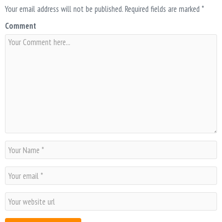
Your email address will not be published.
Required fields are marked
*
Comment
N
a
m
E
e
m
*
a
W
i
e
l
b