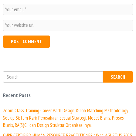
m
E
e
m
*
a
W
i
e
l
b
*
s
i
t
e
SEARCH
Recent Posts
Zoom Class Training Career Path Design & Job Matching Methodology.
Set up Sistem Karir Perusahaan sesuai Strategi, Model Bisnis, Proses
Bisnis, RA(S)CI, dan Design Struktur Organisasi nya.
CHRP CERTIFIED HUMAN RESOURCE PRACTITIONER 10-11 AGUSTUS 2026