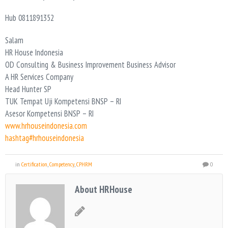
Hub 0811891352
Salam
HR House Indonesia
OD Consulting & Business Improvement Business Advisor
A HR Services Company
Head Hunter SP
TUK Tempat Uji Kompetensi BNSP – RI
Asesor Kompetensi BNSP – RI
www.hrhouseindonesia.com
hashtag#hrhouseindonesia
in
Certification
,
Competency
,
CPHRM
0
About HRHouse