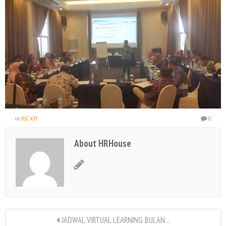
in
BSC KPI
0
About HRHouse
JADWAL VIRTUAL LEARNING BULAN...