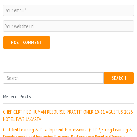
m
E
e
m
*
a
W
i
e
l
b
*
s
i
t
e
SEARCH
Recent Posts
CHRP CERTIFIED HUMAN RESOURCE PRACTITIONER 10-11 AGUSTUS 2026
HOTEL FAVE JAKARTA
Certified Learning & Development Professional (CLDP)Fixing Learning &
Development and Improving Business Performance Results (Dynamic