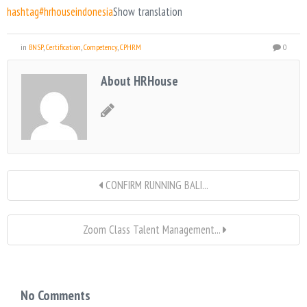
hashtag#hrhouseindonesia
Show translation
in
BNSP
,
Certification
,
Competency
,
CPHRM
0
About HRHouse
CONFIRM RUNNING BALI...
Zoom Class Talent Management...
No Comments