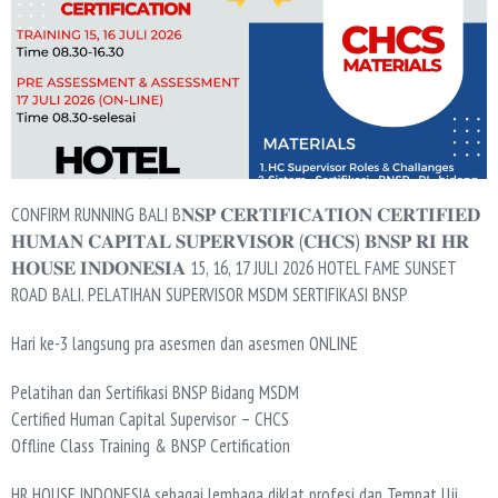
CONFIRM RUNNING BALI B𝐍𝐒𝐏 𝐂𝐄𝐑𝐓𝐈𝐅𝐈𝐂𝐀𝐓𝐈𝐎𝐍 𝐂𝐄𝐑𝐓𝐈𝐅𝐈𝐄𝐃
𝐇𝐔𝐌𝐀𝐍 𝐂𝐀𝐏𝐈𝐓𝐀𝐋 𝐒𝐔𝐏𝐄𝐑𝐕𝐈𝐒𝐎𝐑 (𝐂𝐇𝐂𝐒) 𝐁𝐍𝐒𝐏 𝐑𝐈 𝐇𝐑
𝐇𝐎𝐔𝐒𝐄 𝐈𝐍𝐃𝐎𝐍𝐄𝐒𝐈𝐀 15, 16, 17 JULI 2026 HOTEL FAME SUNSET
ROAD BALI. PELATIHAN SUPERVISOR MSDM SERTIFIKASI BNSP
Hari ke-3 langsung pra asesmen dan asesmen ONLINE
Pelatihan dan Sertifikasi BNSP Bidang MSDM
Certified Human Capital Supervisor – CHCS
Offline Class Training & BNSP Certification
HR HOUSE INDONESIA sebagai lembaga diklat profesi dan Tempat Uji