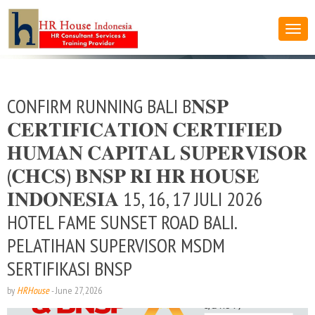
CONFIRM RUNNING BALI B𝐍𝐒𝐏
𝐂𝐄𝐑𝐓𝐈𝐅𝐈𝐂𝐀𝐓𝐈𝐎𝐍 𝐂𝐄𝐑𝐓𝐈𝐅𝐈𝐄𝐃
𝐇𝐔𝐌𝐀𝐍 𝐂𝐀𝐏𝐈𝐓𝐀𝐋 𝐒𝐔𝐏𝐄𝐑𝐕𝐈𝐒𝐎𝐑
(𝐂𝐇𝐂𝐒) 𝐁𝐍𝐒𝐏 𝐑𝐈 𝐇𝐑 𝐇𝐎𝐔𝐒𝐄
𝐈𝐍𝐃𝐎𝐍𝐄𝐒𝐈𝐀 15, 16, 17 JULI 2026
HOTEL FAME SUNSET ROAD BALI.
PELATIHAN SUPERVISOR MSDM
SERTIFIKASI BNSP
by
HRHouse
-
June 27, 2026