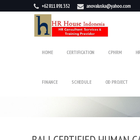
+62 811 891 352
anovaluska@yahoo.com
HOME
CERTIFICATION
CPHRM
H
FINANCE
SCHEDULE
OD PROJECT
BALI CERTIFIED HUMAN C