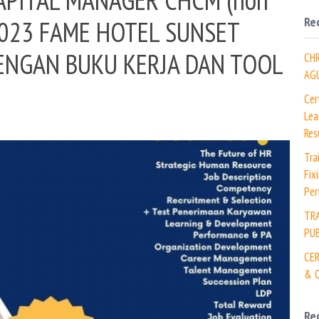
Re
2023 FAME HOTEL SUNSET
DENGAN BUKU KERJA DAN TOOL
CH
AG
Cer
Lea
Res
Tra
Fix
Per
TR
PUB
CER
& O
Re