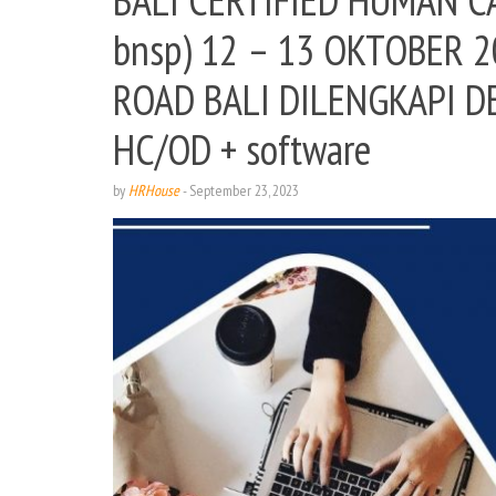
bnsp) 12 – 13 OKTOBER 
ROAD BALI DILENGKAPI 
HC/OD + software
by
HRHouse
-
September 23, 2023