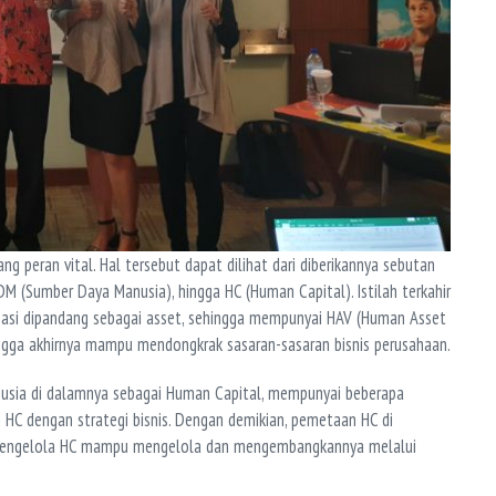
 peran vital. Hal tersebut dapat dilihat dari diberikannya sebutan
DM (Sumber Daya Manusia), hingga HC (Human Capital). Istilah terkahir
asi dipandang sebagai asset, sehingga mempunyai HAV (Human Asset
hingga akhirnya mampu mendongkrak sasaran-sasaran bisnis perusahaan.
sia di dalamnya sebagai Human Capital, mempunyai beberapa
an HC dengan strategi bisnis. Dengan demikian, pemetaan HC di
g mengelola HC mampu mengelola dan mengembangkannya melalui