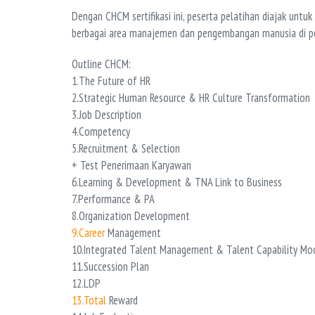
Dengan CHCM sertifikasi ini, peserta pelatihan diajak unt
berbagai area manajemen dan pengembangan manusia di p
Outline CHCM:
1.The Future of HR
2.Strategic Human Resource & HR Culture Transformation
3.Job Description
4.Competency
5.Recruitment & Selection
+ Test Penerimaan Karyawan
6.Learning & Development & TNA Link to Business
7.Performance & PA
8.Organization Development
9.Career
Management
10.Integrated Talent Management & Talent Capability Mod
11.Succession Plan
12.LDP
13.Total
Reward