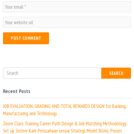
m
E
e
m
*
a
W
i
e
l
b
*
s
i
t
e
SEARCH
Recent Posts
JOB EVALUATION, GRADING AND TOTAL REWARDS DESIGN for Banking,
Manufacturing and Technology
Zoom Class Training Career Path Design & Job Matching Methodology.
Set up Sistem Karir Perusahaan sesuai Strategi, Model Bisnis, Proses