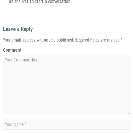
Be the first to start a conversation
Leave a Reply
Your email address will not be published.
Required fields are marked
*
Comment
N
a