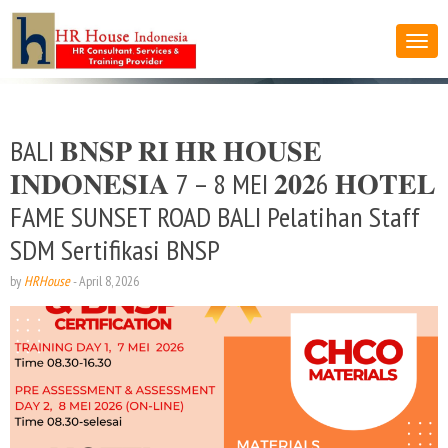
BALI 𝐁𝐍𝐒𝐏 𝐑𝐈 𝐇𝐑 𝐇𝐎𝐔𝐒𝐄
𝐈𝐍𝐃𝐎𝐍𝐄𝐒𝐈𝐀 7 – 8 MEI 𝟐𝟎𝟐6 𝐇𝐎𝐓𝐄𝐋
FAME SUNSET ROAD BALI Pelatihan Staff
SDM Sertifikasi BNSP
by
HRHouse
-
April 8, 2026