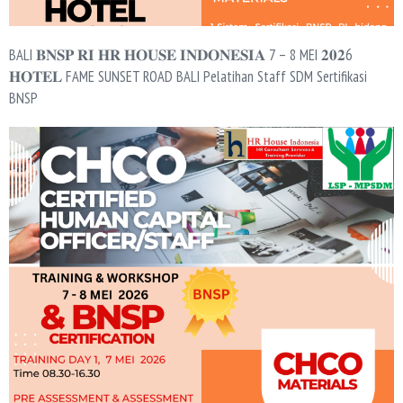
BALI 𝐁𝐍𝐒𝐏 𝐑𝐈 𝐇𝐑 𝐇𝐎𝐔𝐒𝐄 𝐈𝐍𝐃𝐎𝐍𝐄𝐒𝐈𝐀 7 – 8 MEI 𝟐𝟎𝟐6
𝐇𝐎𝐓𝐄𝐋 FAME SUNSET ROAD BALI Pelatihan Staff SDM Sertifikasi
BNSP