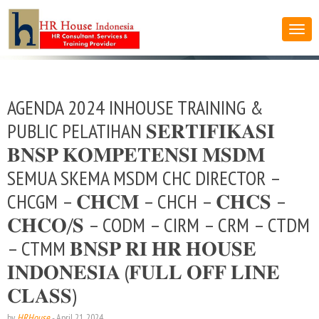
AGENDA 2024 INHOUSE TRAINING &
PUBLIC PELATIHAN 𝐒𝐄𝐑𝐓𝐈𝐅𝐈𝐊𝐀𝐒𝐈
𝐁𝐍𝐒𝐏 𝐊𝐎𝐌𝐏𝐄𝐓𝐄𝐍𝐒𝐈 𝐌𝐒𝐃𝐌
SEMUA SKEMA MSDM CHC DIRECTOR –
CHCGM – 𝐂𝐇𝐂𝐌 – CHCH – 𝐂𝐇𝐂𝐒 –
𝐂𝐇𝐂𝐎/𝐒 – CODM – CIRM – CRM – CTDM
– CTMM 𝐁𝐍𝐒𝐏 𝐑𝐈 𝐇𝐑 𝐇𝐎𝐔𝐒𝐄
𝐈𝐍𝐃𝐎𝐍𝐄𝐒𝐈𝐀 (𝐅𝐔𝐋𝐋 𝐎𝐅𝐅 𝐋𝐈𝐍𝐄
𝐂𝐋𝐀𝐒𝐒)
by
HRHouse
-
April 21, 2024