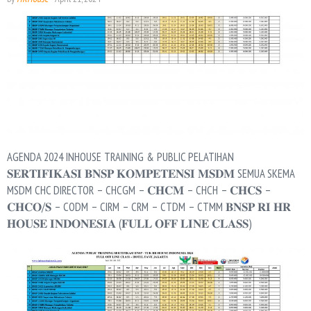
AGENDA 2024 INHOUSE TRAINING & PUBLIC PELATIHAN
𝐒𝐄𝐑𝐓𝐈𝐅𝐈𝐊𝐀𝐒𝐈 𝐁𝐍𝐒𝐏 𝐊𝐎𝐌𝐏𝐄𝐓𝐄𝐍𝐒𝐈 𝐌𝐒𝐃𝐌 SEMUA SKEMA
MSDM CHC DIRECTOR – CHCGM – 𝐂𝐇𝐂𝐌 – CHCH – 𝐂𝐇𝐂𝐒 –
𝐂𝐇𝐂𝐎/𝐒 – CODM – CIRM – CRM – CTDM – CTMM 𝐁𝐍𝐒𝐏 𝐑𝐈 𝐇𝐑
𝐇𝐎𝐔𝐒𝐄 𝐈𝐍𝐃𝐎𝐍𝐄𝐒𝐈𝐀 (𝐅𝐔𝐋𝐋 𝐎𝐅𝐅 𝐋𝐈𝐍𝐄 𝐂𝐋𝐀𝐒𝐒)