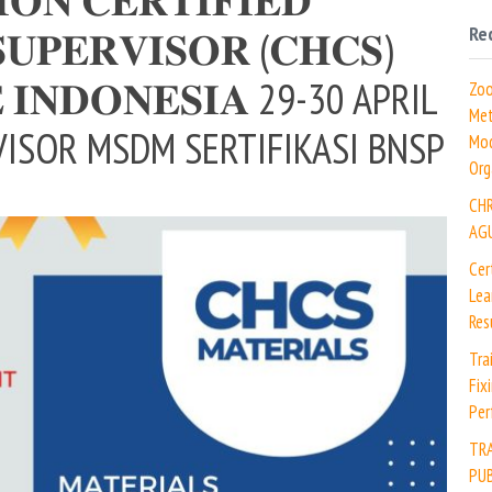
Re
𝐔𝐏𝐄𝐑𝐕𝐈𝐒𝐎𝐑 (𝐂𝐇𝐂𝐒)
𝐄 𝐈𝐍𝐃𝐎𝐍𝐄𝐒𝐈𝐀 29-30 APRIL
Zoo
Met
ERVISOR MSDM SERTIFIKASI BNSP
Mod
Org
CH
AG
Cer
Lea
Res
Tra
Fix
Per
TR
PUB