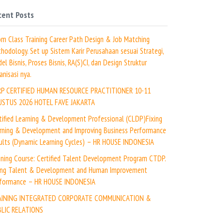
cent Posts
m Class Training Career Path Design & Job Matching
hodology. Set up Sistem Karir Perusahaan sesuai Strategi,
el Bisnis, Proses Bisnis, RA(S)CI, dan Design Struktur
anisasi nya.
RP CERTIFIED HUMAN RESOURCE PRACTITIONER 10-11
USTUS 2026 HOTEL FAVE JAKARTA
tified Learning & Development Professional (CLDP)Fixing
rning & Development and Improving Business Performance
ults (Dynamic Learning Cycles) – HR HOUSE INDONESIA
ining Course: Certified Talent Development Program CTDP.
ing Talent & Development and Human Improvement
formance – HR HOUSE INDONESIA
AINING INTEGRATED CORPORATE COMMUNICATION &
LIC RELATIONS