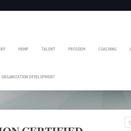
RBP
HRMP
TALENT
PROSDEM
COACHING
ORGANIZATION DEVELOPMENT
𝐈𝐎𝐍 𝐂𝐄𝐑𝐓𝐈𝐅𝐈𝐄𝐃