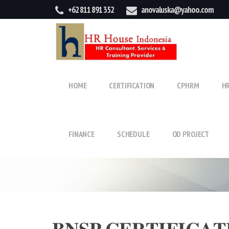
+62 811 891 352
anovaluska@yahoo.com
HOME
CERTIFICATION
CPHRM
H
FINANCE
SCHEDULE
OD PROJECT
𝐁𝐍𝐒𝐏 𝐂𝐄𝐑𝐓𝐈𝐅𝐈𝐂𝐀𝐓