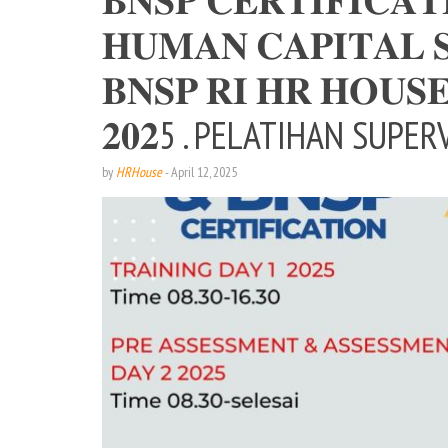
𝐇𝐔𝐌𝐀𝐍 𝐂𝐀𝐏𝐈𝐓𝐀𝐋 𝐒
𝐁𝐍𝐒𝐏 𝐑𝐈 𝐇𝐑 𝐇𝐎𝐔𝐒
𝟐𝟎𝟐5 . PELATIHAN SUP
by
HRHouse
-
April 12, 2025