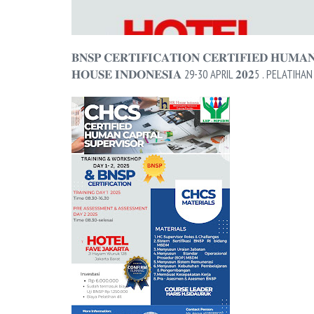
𝐁𝐍𝐒𝐏 𝐂𝐄𝐑𝐓𝐈𝐅𝐈𝐂𝐀𝐓𝐈𝐎𝐍 𝐂𝐄𝐑𝐓𝐈𝐅𝐈𝐄𝐃 𝐇𝐔𝐌𝐀𝐍
𝐇𝐎𝐔𝐒𝐄 𝐈𝐍𝐃𝐎𝐍𝐄𝐒𝐈𝐀 29-30 APRIL 𝟐𝟎𝟐5 . PELAT