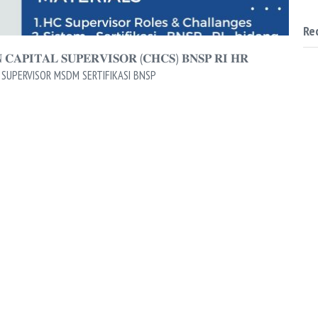
Re
 𝐂𝐀𝐏𝐈𝐓𝐀𝐋 𝐒𝐔𝐏𝐄𝐑𝐕𝐈𝐒𝐎𝐑 (𝐂𝐇𝐂𝐒) 𝐁𝐍𝐒𝐏 𝐑𝐈 𝐇𝐑
IHAN SUPERVISOR MSDM SERTIFIKASI BNSP