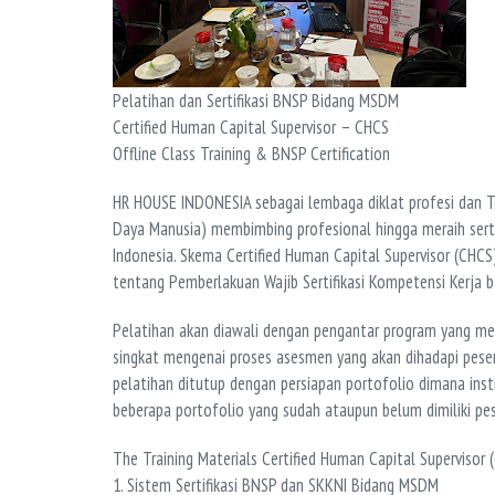
Pelatihan dan Sertifikasi BNSP Bidang MSDM
Certified Human Capital Supervisor – CHCS
Offline Class Training & BNSP Certification
HR HOUSE INDONESIA sebagai lembaga diklat profesi dan 
Daya Manusia) membimbing profesional hingga meraih sertifi
Indonesia. Skema Certified Human Capital Supervisor (CHC
tentang Pemberlakuan Wajib Sertifikasi Kompetensi Kerja
Pelatihan akan diawali dengan pengantar program yang me
singkat mengenai proses asesmen yang akan dihadapi peser
pelatihan ditutup dengan persiapan portofolio dimana in
beberapa portofolio yang sudah ataupun belum dimiliki pe
The Training Materials Certified Human Capital Supervisor
1. Sistem Sertifikasi BNSP dan SKKNI Bidang MSDM