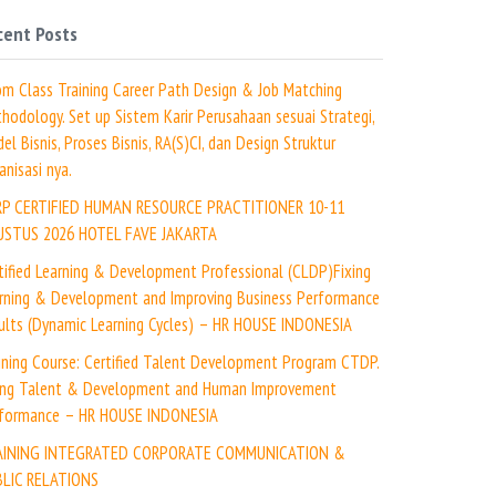
cent Posts
m Class Training Career Path Design & Job Matching
hodology. Set up Sistem Karir Perusahaan sesuai Strategi,
el Bisnis, Proses Bisnis, RA(S)CI, dan Design Struktur
anisasi nya.
RP CERTIFIED HUMAN RESOURCE PRACTITIONER 10-11
USTUS 2026 HOTEL FAVE JAKARTA
tified Learning & Development Professional (CLDP)Fixing
rning & Development and Improving Business Performance
ults (Dynamic Learning Cycles) – HR HOUSE INDONESIA
ining Course: Certified Talent Development Program CTDP.
ing Talent & Development and Human Improvement
formance – HR HOUSE INDONESIA
AINING INTEGRATED CORPORATE COMMUNICATION &
LIC RELATIONS