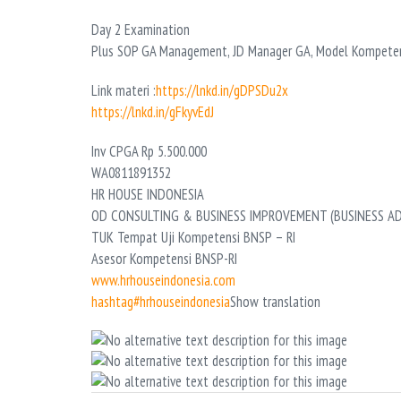
Day 2 Examination
Plus SOP GA Management, JD Manager GA, Model Kompetensi 
Link materi :
https://lnkd.in/gDPSDu2x
https://lnkd.in/gFkyvEdJ
Inv CPGA Rp 5.500.000
WA0811891352
HR HOUSE INDONESIA
OD CONSULTING & BUSINESS IMPROVEMENT (BUSINESS AD
TUK Tempat Uji Kompetensi BNSP – RI
Asesor Kompetensi BNSP-RI
www.hrhouseindonesia.com
hashtag#hrhouseindonesia
Show translation