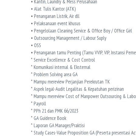
• Kantin, Laundry & Mess Perusahaan
• Alat Tulis Kantor (ATK)
• Penanganan Listrik, Air dll
• Pelaksanaan event khusus
• Pengelolaan Cleaning Service & Office Boy / Office Girl
• Outsourcing Management / Labour Suply
• OSS
• Penanganan tamu Penting (Tamu VVIP, VIP, Instansi Pemer
* Service Excellence & Cost Control
* Komunikasi internal & Eksternal
* Problem Solving area GA
* Mampu mereview Perjanjian Perekrutan TK
* Aspek legal-Audit Legalitas & Kepatuhan perizinan
* Mampu mereview Cost of Manpower Outsourcing & Labou
* Payroll
* PPh 21 dan PMK 66/2023
* GA Guidence Book
* Laporan GA Manager/Praktisi
* Study Cases-Value Proposition GA (Peserta presentasi Ac