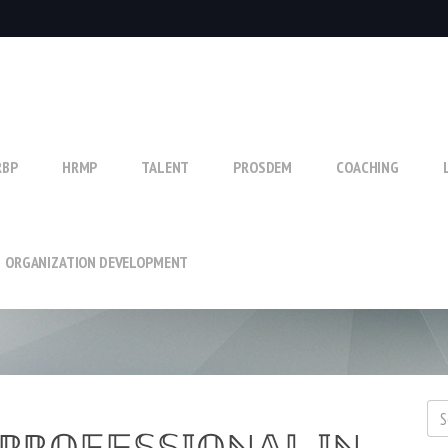
RBP
HRMP
TALENT
PROSDEM
COACHING
ORGANIZATION DEVELOPMENT
 ℙℝ𝕆𝔽𝔼𝕊𝕊𝕀𝕆ℕ𝔸𝕃 𝕀ℕ