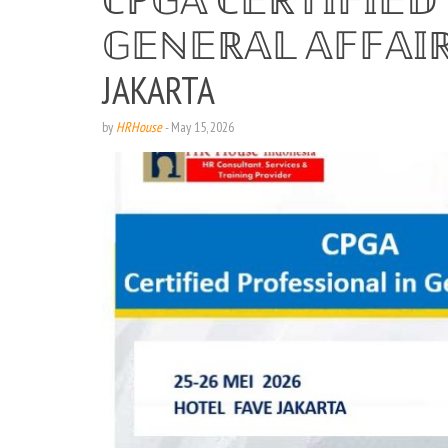
𝔾𝔼ℕ𝔼ℝ𝔸𝕃 𝔸𝔽𝔽𝔸𝕀ℝ
JAKARTA
by
HRHouse
-
May 15, 2026