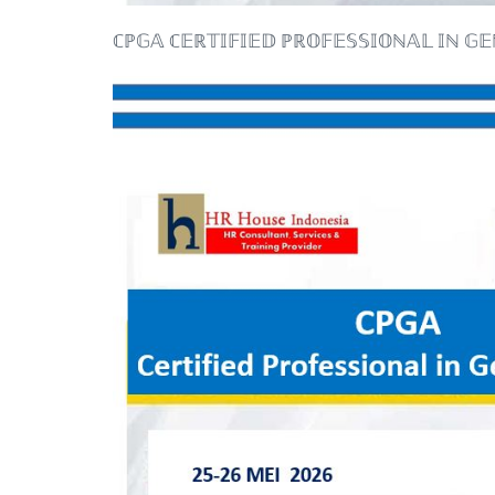
ℂℙ𝔾𝔸 ℂ𝔼ℝ𝕋𝕀𝔽𝕀𝔼𝔻 ℙℝ𝕆𝔽𝔼𝕊𝕊𝕀𝕆ℕ𝔸𝕃 𝕀ℕ 𝔾𝔼