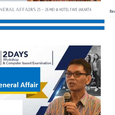
ℕ𝔼ℝ𝔸𝕃 𝔸𝔽𝔽𝔸𝕀ℝ𝕊 25 – 26 MEI di HOTEL FAVE JAKARTA
Re