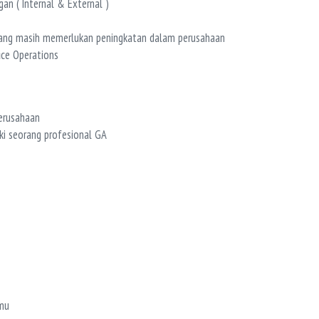
n ( Internal & External )
yang masih memerlukan peningkatan dalam perusahaan
ice Operations
erusahaan
ki seorang profesional GA
amu