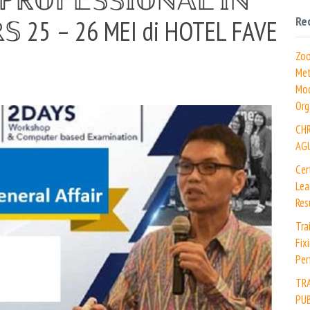
Re
𝕊 25 – 26 MEI di HOTEL FAVE
Zoo
Met
Mod
Org
CH
AG
Cer
Lea
Res
Tra
Fix
Per
TR
PUB