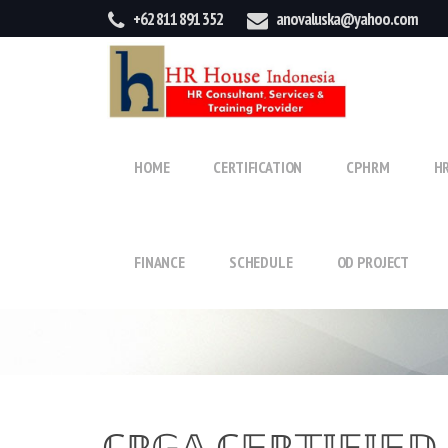
+62 811 891 352
anovaluska@yahoo.com
HOME
CERTIFICATION
CPHRM
H
FINANCE
SCHEDULE
OD PROJECT
ℂℙ𝔾𝔸 ℂ𝔼ℝ𝕋𝕀𝔽𝕀𝔼𝔻